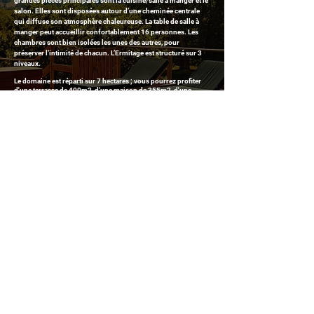
grandes pièces principales sont la cuisine/salle à manger et le
salon. Elles sont disposées autour d’une cheminée centrale
qui diffuse son atmosphère chaleureuse. La table de salle à
manger peut accueillir confortablement 16 personnes. Les
chambres sont bien isolées les unes des autres, pour
préserver l’intimité de chacun. L’Ermitage est structuré sur 3
niveaux.
Le domaine est réparti sur 7 hectares ; vous pourrez profiter
d'une terrasse de 400m2, d'une maison de 355m2, d'une
piscine, d'un terrain de pétanque, d'une cuisine extérieur.
Cette digitalisation d'espace est le résultat de plus de 750
photos. Regroupées entres-elles, elles forment des
photographies UHD 360° pour faire profiter d'un véritable
jumeau numérique de ce bien d'exception.
Il ne vous reste qu'à réserver votre séjour
(et le lien est ici ;)
NOS AUTRES PROJETS
VOUS AVEZ DES BESOINS EN VIDÉO ?
Vous souhaitez réaliser une vidéo corporate, publicitaire, souvenir, mariage ou
drone, le formulaire de contact nous permet d'être à votre écoute afin de
répondre au mieux à votre demande.