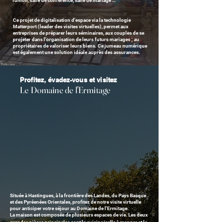
fumoir, salle de conférence, salle de mariage …
Ce projet de digitalisation d'espace via la technologie
Matterport (leader des visites virtuelles), permet aux
entreprises de préparer leurs séminaires, aux couples de se
projeter dans l'organisation de leurs futurs mariages ; au
propriétaires de valoriser leurs biens. Ce jumeau numérique
est également une solution idéale auprès des assurances.
Profitez, évadez-vous et visitez
Le Domaine
de l'Ermitage
Sit
uée
à Hastingues, à la frontière des Landes, du Pays Basque
et des Pyréenées Orientales, profitez de notre visite virtuelle
pour anticiper votre séjour au Domaine de l'Ermitage.
La maison est composée de plusieurs espaces de vie. Les deux