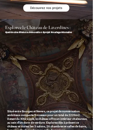
Découvrez nos projets
Explorez le Château de Laverdines :
#patrimoine #histoire #rénovation #projet #mariage #
do
maine
Situé entre Bourges et Nevers, ce projet de numérisation
ambitieux comporte 5 niveaux pour un total de 2220m2.
Datant du XIXè siècle, le château offre un intérieur chaleureux,
au sein d'un écrin de verdure. Explorez dès à présent ce
château et visitez les 3 salons, 26 chambres et salles de bains,