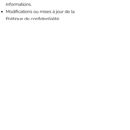
informations.
Modifications ou mises à jour de la
Politique de confidentialité.
Cliquez ici
pour des informations plus
détaillées sur comment formuler votre
politique de confidentialité.
hello, cliquez ici pour nous faire suivre
votre demande !
Mentions légales
©
2021 - 2026